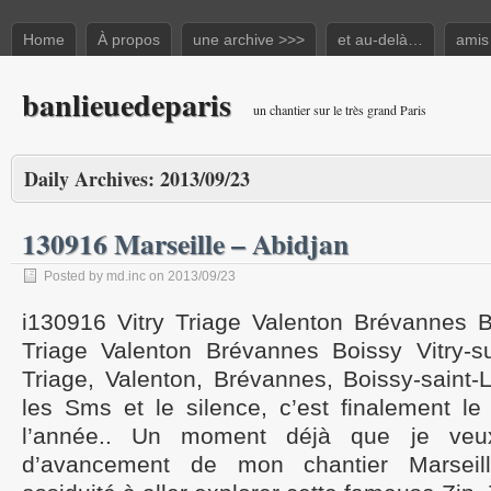
Home
À propos
une archive >>>
et au-delà…
amis
banlieuedeparis
un chantier sur le très grand Paris
Daily Archives:
2013/09/23
130916 Marseille – Abidjan
Posted by md.inc on 2013/09/23
i130916 Vitry Triage Valenton Brévannes B
Triage Valenton Brévannes Boissy Vitry-su
Triage, Valenton, Brévannes, Boissy-saint-
les Sms et le silence, c’est finalement le
l’année.. Un moment déjà que je veux 
d’avancement de mon chantier Marseill