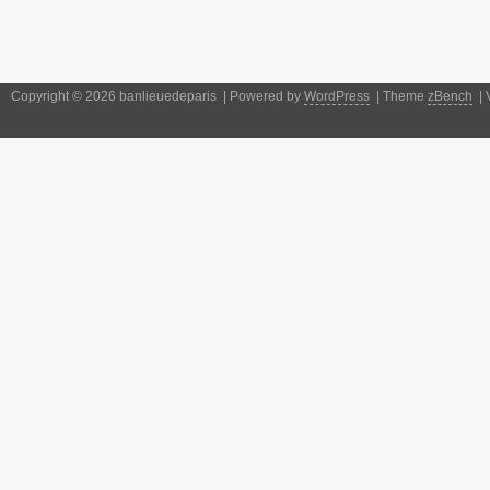
Copyright © 2026 banlieuedeparis | Powered by
WordPress
| Theme
zBench
| 