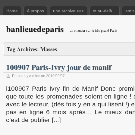
Home
À propos
une archive >>>
et au-delà…
amis
banlieuedeparis
un chantier sur le très grand Paris
Tag Archives:
Masses
100907 Paris-Ivry jour de manif
Posted by md.inc on 2010/09/07
i100907 Paris Ivry fin de Manif Donc premi
que toute les promenades soient en ligne ! q
avec le lecteur, (dès fois y en a qui lisent !) 
pas en ligne 6 mois après… Le mieux dans
c’est de publier [...]