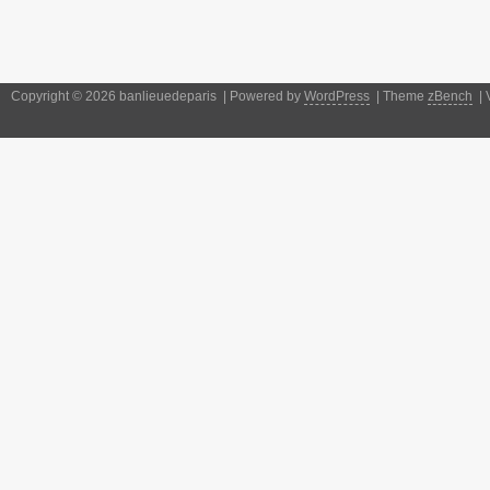
Copyright © 2026 banlieuedeparis | Powered by
WordPress
| Theme
zBench
| 