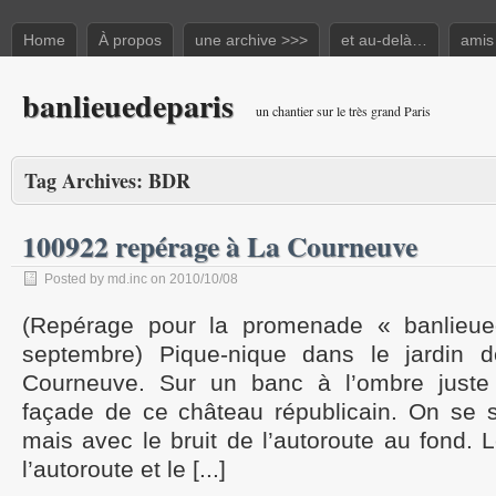
Home
À propos
une archive >>>
et au-delà…
amis
banlieuedeparis
un chantier sur le très grand Paris
Tag Archives:
BDR
100922 repérage à La Courneuve
Posted by md.inc on 2010/10/08
(Repérage pour la promenade « banlieu
septembre) Pique-nique dans le jardin 
Courneuve. Sur un banc à l’ombre just
façade de ce château républicain. On se 
mais avec le bruit de l’autoroute au fond. L
l’autoroute et le [...]