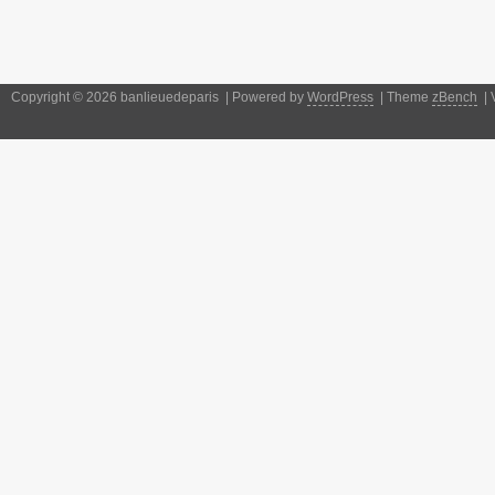
Copyright © 2026 banlieuedeparis | Powered by
WordPress
| Theme
zBench
| 