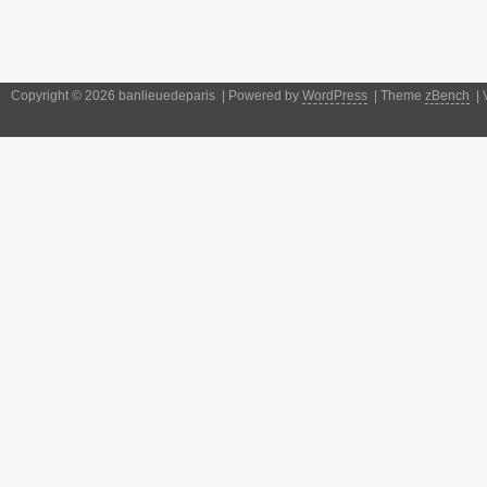
Copyright © 2026 banlieuedeparis | Powered by
WordPress
| Theme
zBench
| 