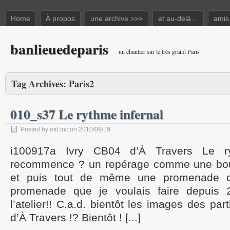
Home
À propos
une archive >>>
et au-delà…
amis
banlieuedeparis
un chantier sur le très grand Paris
Tag Archives:
Paris2
010_s37 Le rythme infernal
Posted by md.inc on 2010/09/19
i100917a Ivry CB04 d’À Travers Le ry
recommence ? un repérage comme une bouffé
et puis tout de même une promenade ce
promenade que je voulais faire depuis
l’atelier!! C.a.d. bientôt les images des part
d’À Travers !? Bientôt ! [...]