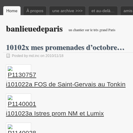
Home
À propos
une archive >>>
et au-delà…
amis
banlieuedeparis
un chantier sur le très grand Paris
10102x mes promenades d’octobre…
Posted by md.inc on 2010/11/18
i101022a FOS de Saint-Gervais au Tonkin
i101023a Istres prom NM et Lumix