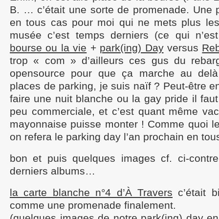
B. … c’était une sorte de promenade. Une
en tous cas pour moi qui ne mets plus les 
musée c’est temps derniers (ce qui n’es
bourse ou la vie
+
park(ing) Day
versus
Re
trop « com » d’ailleurs ces gus du rebar
opensource pour que ça marche au del
places de parking, je suis naïf ? Peut-être e
faire une nuit blanche ou la gay pride il faut
peu commerciale, et c’est quant même vac
mayonnaise puisse monter ! Comme quoi le 
on refera le parking day l’an prochain en tou
bon et puis quelques images cf. ci-contre
derniers albums…
la carte blanche n°4 d’À Travers
c’était 
comme une promenade finalement.
(
quelques images de notre park(ing) day
en 