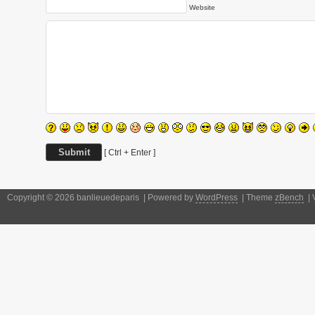
Website
[ Ctrl + Enter ]
Copyright © 2026 banlieuedeparis | Powered by
WordPress
| Theme
zBench
| 