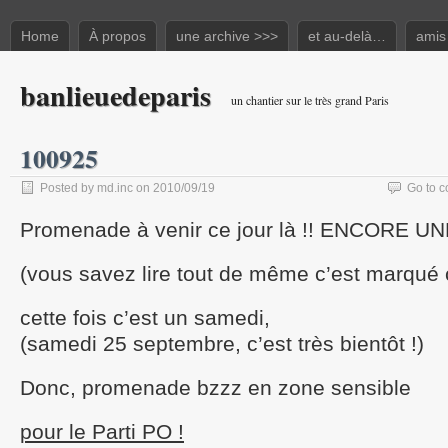
Home
À propos
une archive >>>
et au-delà…
amis
banlieuedeparis
un chantier sur le très grand Paris
100925
Posted by md.inc on 2010/09/19
Go to 
Promenade à venir ce jour là !! ENCORE 
(vous savez lire tout de même c’est marqué 
cette fois c’est un samedi,
(samedi 25 septembre, c’est très bientôt !)
Donc, promenade bzzz en zone sensible
pour le Parti PO !