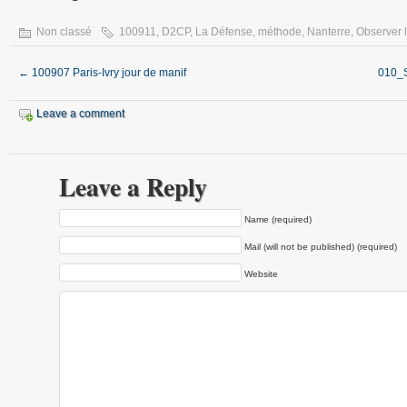
Non classé
100911
,
D2CP
,
La Défense
,
méthode
,
Nanterre
,
Observer l
←
100907 Paris-Ivry jour de manif
010_S
Leave a comment
Leave a Reply
Name (required)
Mail (will not be published) (required)
Website