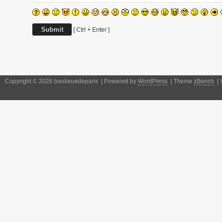
[ Ctrl + Enter ]
Copyright © 2026 banlieuedeparis | Powered by
WordPress
| Theme
zBench
| 