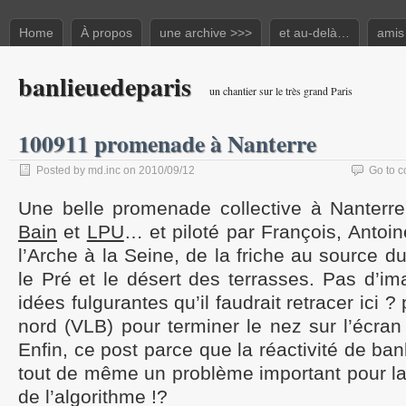
Home
À propos
une archive >>>
et au-delà…
amis
banlieuedeparis
un chantier sur le très grand Paris
100911 promenade à Nanterre
Posted by md.inc on 2010/09/12
Go to 
Une belle promenade collective à Nanterr
Bain
et
LPU
… et piloté par François, Anto
l’Arche à la Seine, de la friche au source d
le Pré et le désert des terrasses. Pas d’i
idées fulgurantes qu’il faudrait retracer ici 
nord (VLB) pour terminer le nez sur l’écran
Enfin, ce post parce que la réactivité de ba
tout de même un problème important pour l
de l’algorithme !?