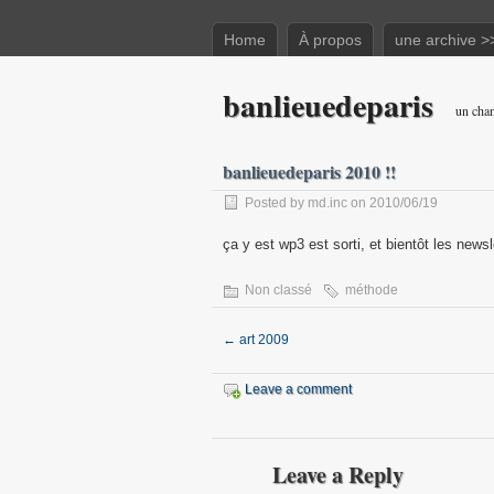
Home
À propos
une archive >
banlieuedeparis
un chan
banlieuedeparis 2010 !!
Posted by md.inc on 2010/06/19
ça y est wp3 est sorti, et bientôt les new
Non classé
méthode
←
art 2009
Leave a comment
Leave a Reply