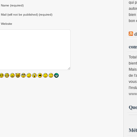
qui 
Name (required)
auto
bien
Mail (will not be published) (required)
bon 
Website
d
cons
Total
bien
Mais 
de l'
vous 
l'inst
www.
Quel
Mét