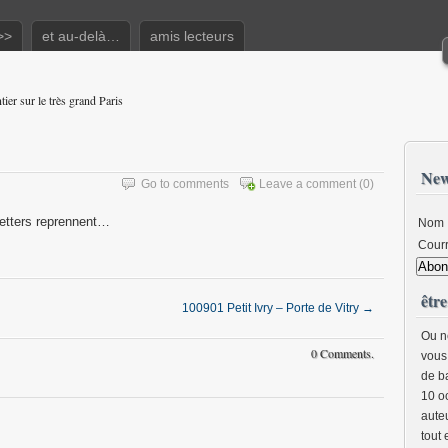
>>
et au-delà…
amis lecteurs
tier sur le très grand Paris
New
Go to comments
Leave a comment
(0)
sletters reprennent…
Nom
Courr
être
100901 Petit Ivry – Porte de Vitry
→
Ou n
0 Comments.
vous
de b
10 o
auteu
tout