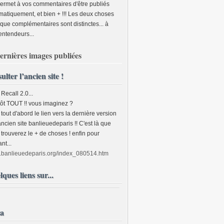
permet à vos commentaires d'être publiés
matiquement, et bien + !!! Les deux choses
 que complémentaires sont distinctes... à
entendeurs...
ernières images publiées
ulter l’ancien site !
 Recall 2.0...
tôt TOUT !! vous imaginez ?
tout d'abord le lien vers la dernière version
ancien site banlieuedeparis !! C'est là que
trouverez le + de choses ! enfin pour
ant...
banlieuedeparis.org/index_080514.htm
ques liens sur...
a